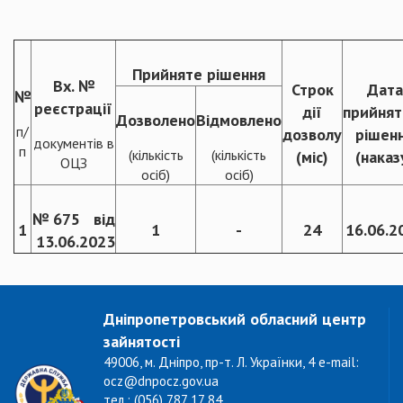
Прийняте рішення
Вх. №
Строк
Дата
№
реєстрації
дії
прийнят
Дозволено
Відмовлено
п/
дозволу
рішен
документів в
п
(кількість
(кількість
(міс)
(наказ
ОЦЗ
осіб)
осіб)
№ 675 від
1
1
-
24
16.06.2
13.06.2023
Дніпропетровський обласний центр
зайнятості
49006, м. Дніпро, пр-т. Л. Українки, 4 e-mail:
ocz@dnpocz.gov.ua
тел.: (056) 787 17 84