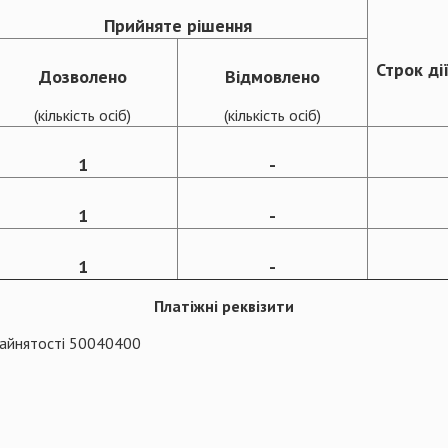
Прийняте рішення
Строк ді
Дозволено
Відмовлено
(кількість осіб)
(кількість осіб)
1
-
1
-
1
-
Платіжні реквізити
зайнятості 50040400