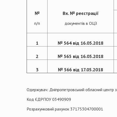
№
Вх. № реєстрації
п/п
документів в ОЦЗ
1
№ 564 від 16.05.2018
2
№ 565 від 16.05.2018
3
№ 566 від 17.05.2018
Одержувач: Дніпропетровський обласний центр 
Код ЄДРПОУ 03490909
Розрахунковий рахунок 37175304700001