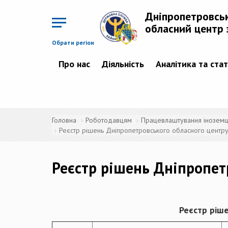
Перейти
до
Дніпропетровсь
основного
матеріалу
обласний центр 
Обрати регіон
Про нас
Діяльність
Аналітика та ста
Головна
Роботодавцям
Працевлаштування іноземців
Реєстр рішень Дніпропетровського обласного центру 
Реєстр рішень Дніпропет
Реєстр ріше