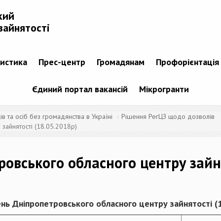
кий
зайнятості
тистика
Прес-центр
Громадянам
Профорієнтація
Єдиний портал вакансій
Мікрогранти
 та осіб без громадянства в Україні
Рішення РегЦЗ щодо дозволів
зайнятості (18.05.2018р)
ровського обласного центру зайн
нь Дніпропетровського обласного центру зайнятості (