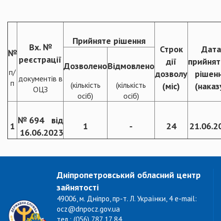
Прийняте рішення
Вх. №
Строк
Дата
№
реєстрації
дії
прийнят
Дозволено
Відмовлено
п/
дозволу
рішен
документів в
п
(кількість
(кількість
(міс)
(наказ
ОЦЗ
осіб)
осіб)
№ 694 від
1
1
-
24
21.06.2
16.06.2023
Дніпропетровський обласний центр
зайнятості
49006, м. Дніпро, пр-т. Л. Українки, 4 e-mail:
ocz@dnpocz.gov.ua
тел.: (056) 787 17 84