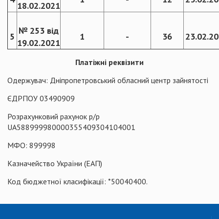
18.02.2021
№ 253 від
5
1
-
36
23.02.2
19.02.2021
Платіжні реквізити
Одержувач: Дніпропетровський обласний центр зайнятості
ЄДРПОУ 03490909
Розрахунковий рахунок р/р
UA588999980000355409304104001
МФО: 899998
Казначейство України (ЕАП)
Код бюджетної класифікації: *50040400.