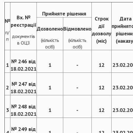
Прийняте рішення
Вх. №
Строк
Дата
№
реєстрації
дії
прийнят
Дозволено
Відмовлено
п/
дозволу
рішенн
документів
п
(кількість
(кількість
(міс)
(наказу
в ОЦЗ
осіб)
осіб)
№ 246 від
1
1
-
12
23.02.2
18.02.2021
№ 247 від
2
1
-
12
23.02.2
18.02.2021
№ 248 від
3
1
-
12
23.02.2
18.02.2021
№ 249 від
4
1
-
12
23.02.2