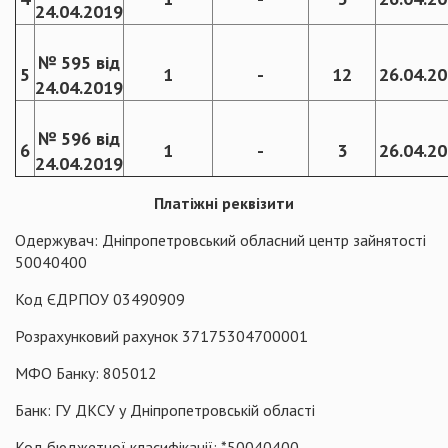
24.04.2019
№ 595 від
5
1
-
12
26.04.2
24.04.2019
№ 596 від
6
1
-
3
26.04.2
24.04.2019
Платіжні реквізити
Одержувач: Дніпропетровський обласний центр зайнятості
50040400
Код ЄДРПОУ 03490909
Розрахунковий рахунок 37175304700001
МФО Банку: 805012
Банк: ГУ ДКСУ у Дніпропетровській області
Код бюджетної класифікації: *50040400.