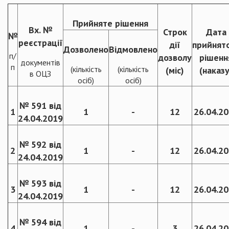
Прийняте рішення
Вх. №
Строк
Дата
№
реєстрації
дії
прийнят
Дозволено
Відмовлено
п/
дозволу
рішенн
документів
п
(кількість
(кількість
(міс)
(наказу
в ОЦЗ
осіб)
осіб)
№ 591 від
1
1
-
12
26.04.2
24.04.2019
№ 592 від
2
1
-
12
26.04.2
24.04.2019
№ 593 від
3
1
-
12
26.04.2
24.04.2019
№ 594 від
4
1
-
3
26.04.2