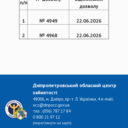
п/п
дозволу
1
№ 4949
22.06.2026
2
№ 4968
22.06.2026
Дніпропетровський обласний центр
зайнятості
49006, м. Дніпро, пр-т. Л. Українки, 4 e-mail:
ocz@dnpocz.gov.ua
тел.: (056) 787 17 84
0 800 21 97 12
(переглянути на карті)