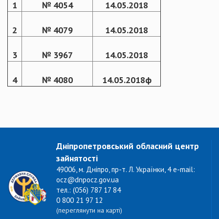
1
№ 4054
14.05.2018
2
№ 4079
14.05.2018
3
№ 3967
14.05.2018
4
№ 4080
14.05.2018ф
Дніпропетровський обласний центр
зайнятості
49006, м. Дніпро, пр-т. Л. Українки, 4 e-mail:
ocz@dnpocz.gov.ua
тел.: (056) 787 17 84
0 800 21 97 12
(переглянути на карті)