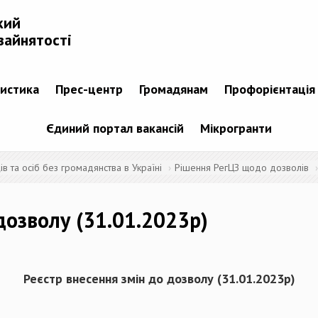
кий
зайнятості
тистика
Прес-центр
Громадянам
Профорієнтація
Єдиний портал вакансій
Мікрогранти
 та осіб без громадянства в Україні
Рішення РегЦЗ щодо дозволів
дозволу (31.01.2023р)
Реєстр внесення змін до дозволу (
31.01
.20
23
р)