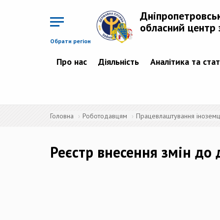
Перейти
до
Дніпропетровсь
основного
матеріалу
обласний центр 
Обрати регіон
Про нас
Діяльність
Аналітика та ста
Головна
Роботодавцям
Працевлаштування іноземців
Реєстр внесення змін до 