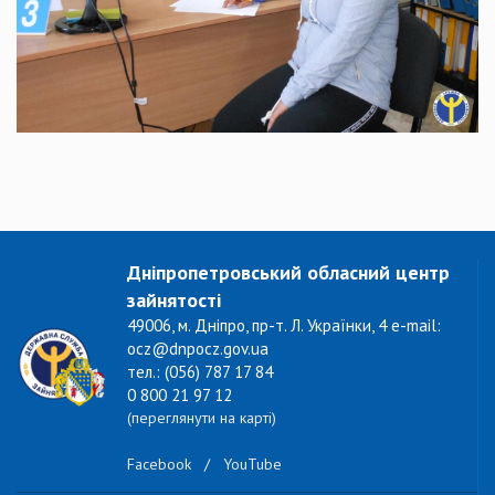
Дніпропетровський обласний центр
зайнятості
49006, м. Дніпро, пр-т. Л. Українки, 4 e-mail:
ocz@dnpocz.gov.ua
тел.: (056) 787 17 84
0 800 21 97 12
(переглянути на карті)
Facebook
/
YouTube