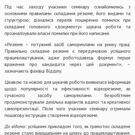
Під час заходу учасники семінару ознайомились з
основними правилами складання резюме, його видами та
структурою; дізналися перелік поширених помилок при
складанні головного «документу» шукача роботи та
проаналізували власні помилки при його написанні.
«Резюме – потужний засіб самореклами на ринку праці.
Правильно складене резюме є передумовою успішного
працевлаштування, адже роботодавець формує перше
враження про кандидата через цей документ», –
зазначають фахівці Відділу.
Цікавою та новою для шукачів роботи виявилася інформація
щодо популярності та ефективності відеорезюме, як
сучасного засобу самореклами. Безробітним
продемонстрували декілька варіантів вдалої та креативної
самопрезентації. Після чого учасники семінару отримали
пошагову інструкцію створення відеорезюме.
До відома:
успішним прикладом того, як грамотно складене
резюме стало вирішальним на шляху до працевлаштування,