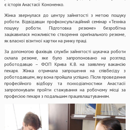
є історія Анастасії Кононенко.
Жінка звернулася до центру зайнятості з метою пошуку
роботи. Відвідавши профконсультаційний семінар «Техніка
пошуку роботи. Підготовка резюме» безробітна
зацікавилася можливістю створення оригінального резюме,
як власної візитної картки на ринку праці.
За допомогою фахівців служби зайнятості шукачка роботи
склала резюме, яке було запропоновано на розгляд
роботодавцю – ФОП Крива К.В. на заявлену вакансію
пекаря. Жінка отримала запрошення на співбесіду з
роботодавцем, яку вона пройшла успішно. Після проведення
професійного відбору та психодіагностики Анастасії
запропонували пройти стажування на робочому місці за
професією пекаря з подальшим працевлаштуванням.