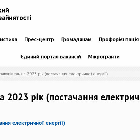
кий
зайнятості
тистика
Прес-центр
Громадянам
Профорієнтація
Єдиний портал вакансій
Мікрогранти
 закупівель на 2023 рік (постачання електричної енергії)
а 2023 рік (постачання електричн
чання електричної енергії)