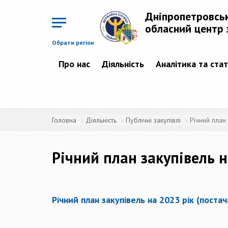
Перейти
до
Дніпропетровсь
основного
матеріалу
обласний центр 
Обрати регіон
Про нас
Діяльність
Аналітика та ста
Головна
Діяльність
Публічні закупівлі
Річний план
Річний план закупівель н
Річний план закупівель на 2023 рік (поста