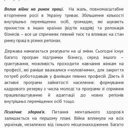
Вплив війни на ринок праці.
На жаль, повномасштабне
вторгнення росії в Україну триває. Збільшення кількості
внутрішньо переміщених осіб, громадян, які шукають
прихисток в інших країнах (відтік кадрів) та релокація
бізнесів – все це спричиняє певний тиск та впливає на стан
ринку праці в різних регіонах.
Держава намагається реагувати на ці зміни. Сьогодні існує
багато програм підтримки бізнесу, серед іншого –
грантування, можливість проходити навчання жінкам на
професії, які раніше вважалися «чоловічими», для закриття
потреб роботодавців у фахівцях певних професій. Діють й
активні програми зайнятості населення: формування
кадрового резерву з числа молоді та програми зі сприяння
працевлаштуванню й адаптації до нових регіонів
внутрішньо переміщених осіб тощо.
Психічне здоров’я.
Питання ментального здоров’я
залишається на першому плані. Війна вплинула на всіх
українців, незалежно від їхнього місцезнаходження. Багато