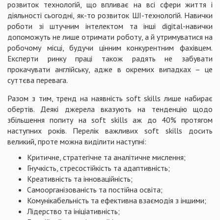
розвиток технологій, що впливає на всі сфери життя і
діяльності сьогодні, як-то розвиток ШІ-технологій. Навички
роботи зі штучним інтелектом та інші digital-навички
допоможуть не лише отримати роботу, а й утримуватися на
робочому місці, будучи цінним конкурентним фахівцем.
Експерти ринку праці також радять не забувати
прокачувати англійську, адже в окремих випадках – це
суттєва перевага.
Разом з тим, тренд на наявність soft skills лише набирає
обертів. Деякі джерела вказують на тенденцію щодо
збільшення попиту на soft skills аж до 40% протягом
наступних років. Перелік важливих soft skills досить
великий, проте можна виділити наступні:
Критичне, стратегічне та аналітичне мислення;
Гнучкість, стресостійкість та адаптивність;
Креативність та інноваційність;
Самоорганізованість та постійна освіта;
Комунікабельність та ефективна взаємодія з іншими;
Лідерство та ініціативність;