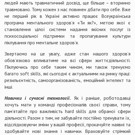
людей мають травматичний досвід, ще більше – вторинно
травмовано. Тому кожен з нас повинен дбати про себе. Вже
не перший рік в Україні активно працює Всеукраїнська
програма ментального здоров’я «Ти як?», метою якої є
становлення цілої системи надання якісних послуг із
психосоціальної підтримки та пропагування культури
піклування про ментальне здоров’я.
Звертаємо на це увагу, адже стан нашого здоров’я
обов’язково впливатиме на всі сфери життєдіяльності.
Піклуючись про себе таким чином, ми також тренуємо
багато soft skills, які сьогодні є актуальними на ринку праці:
резильєнтність, самоорганізованість, емоційний інтелект та
інші.
Навички і сучасні технології.
Як і раніше, роботодавці
хочуть мати у команді професіоналів своєї справи, тому
пам’ятайте про важливість hard skills для обраної сфери
діяльності. Разом з тим, не забувайте постійно тренувати їх,
відслідковуючи зміни у вашій професії, прокачуйте наявні та
здобувайте нові знання і навички. Враховуйте стрімкий