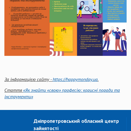
За інформацією сайту -
https://happymonday.ua
.
Стаття
«Як знайти «свою» професію: корисні поради та
інструменти»
Дніпропетровський обласний центр
зайнятості