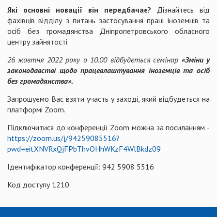
Які основні новації він передбачає?
Дізнайтесь від
фахівців відділу з питань застосування праці іноземців та
осіб без громадянства Дніпропетровського обласного
центру зайнятості
26 жовтня 2022 року о 10.00 відбудеться семінар
«Зміни у
законодавстві щодо працевлаштування іноземців та осіб
без громадянства».
Запрошуємо Вас взяти участь у заході, який відбудеться на
платформі Zoom.
Підключитися до конференції Zoom можна за посиланням -
https://zoom.us/j/94259085516?
pwd=eitXNVRxQjFPbThvOHhWKzF4WlBkdz09
Ідентифікатор конференції: 942 5908 5516
Код доступу 1210