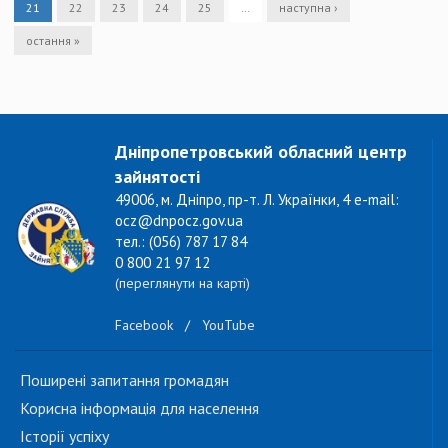
21
22
23
24
25
…
наступна ›
остання »
Дніпропетровський обласний центр
зайнятості
49006, м. Дніпро, пр-т. Л. Українки, 4 e-mail:
ocz@dnpocz.gov.ua
тел.: (056) 787 17 84
0 800 21 97 12
(переглянути на карті)
Facebook
/
YouTube
Поширені запитання громадян
Корисна інформація для населення
Історії успіху