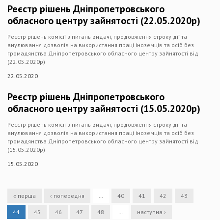
Реєстр рішень Дніпропетровського
обласного центру зайнятості (22.05.2020р)
Реєстр рішень комісії з питань видачі, продовження строку дії та
анулювання дозволів на використання праці іноземців та осіб без
громадянства Дніпропетровського обласного центру зайнятості від
(22.05.2020р)
22.05.2020
Реєстр рішень Дніпропетровського
обласного центру зайнятості (15.05.2020р)
Реєстр рішень комісії з питань видачі, продовження строку дії та
анулювання дозволів на використання праці іноземців та осіб без
громадянства Дніпропетровського обласного центру зайнятості від
(15.05.2020р)
15.05.2020
« перша
‹ попередня
…
40
41
42
43
44
45
46
47
48
…
наступна ›