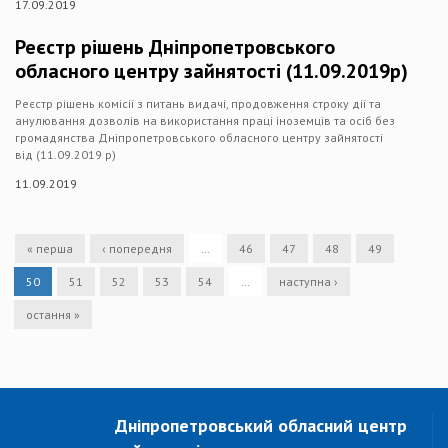
17.09.2019
Реєстр рішень Дніпропетровського
обласного центру зайнятості (11.09.2019р)
Реєстр рішень комісії з питань видачі, продовження строку дії та
анулювання дозволів на використання праці іноземців та осіб без
громадянства Дніпропетровського обласного центру зайнятості
від (11.09.2019 р)
11.09.2019
« перша
‹ попередня
…
46
47
48
49
50
51
52
53
54
…
наступна ›
остання »
Дніпропетровський обласний центр