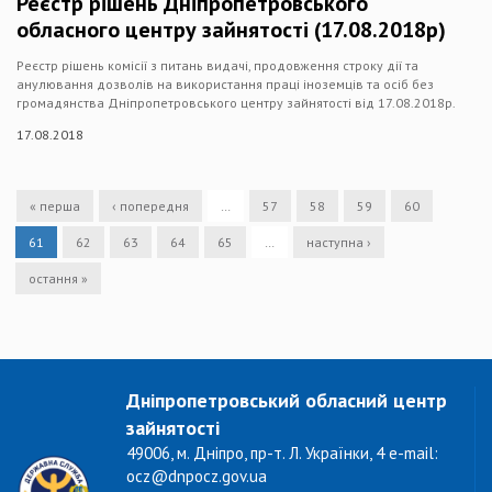
Реєстр рішень Дніпропетровського
обласного центру зайнятості (17.08.2018р)
Реєстр рішень комісії з питань видачі, продовження строку дії та
анулювання дозволів на використання праці іноземців та осіб без
громадянства Дніпропетровського центру зайнятості від 17.08.2018р.
17.08.2018
« перша
‹ попередня
…
57
58
59
60
61
62
63
64
65
…
наступна ›
остання »
Дніпропетровський обласний центр
зайнятості
49006, м. Дніпро, пр-т. Л. Українки, 4 e-mail:
ocz@dnpocz.gov.ua