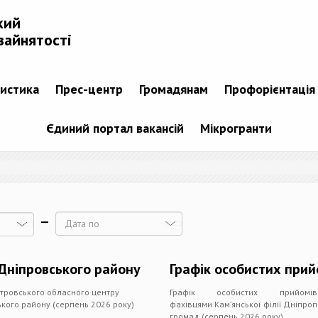
кий
зайнятості
тистика
Прес-центр
Громадянам
Профорієнтація
Єдиний портал вакансій
Мікрогранти
Дата
 Дніпровського району
Графік особистих прий
петровського обласного центру
Графік особистих прийо
ького району (серпень 2026 року)
фахівцями Кам’янської філії Дніпро
громад (серпень 2026 року)