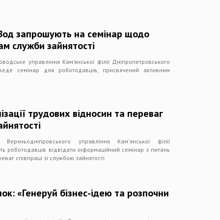
Вод запрошують на семінар щодо
ам служби зайнятості
водське управління Кам’янської філії Дніпропетровського
оведе семінар для роботодавців, присвячений активним
ізації трудових відносин та переваг
айнятості
ерхньодніпровського управління Кам'янської філії
ь роботодавців відвідати інформаційний семінар з питань
реваг співпраці зі службою зайнятості
нок: «Генеруй бізнес-ідею та розпочни