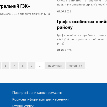
Служба зайнятості зі сприяння гр
практичну онлайн-зустріч: «Генеруй 
тральний ГЗК»
07.07.2026
овського ОЦЗ запрошує пошукачів на
Графік особистих прий
району
Графік особистих прийомів громад
філії Дніпропетровського обласног
року)
01.07.2026
6
7
8
9
…
наступна ›
остання »
Поширені запитання громадян
Корисна інформація для населення
Історії успіху