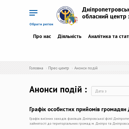
Перейти
до
Дніпропетровсь
основного
матеріалу
обласний центр 
Обрати регіон
Про нас
Діяльність
Аналітика та ста
Головна
Прес-центр
Анонси подій
Анонси подій
Дата
Графік особистих прийомів громадян
Графік виїзних заходів фахівців Дніпровської філії Дніпро
зайнятості до територіальних громад м. Дніпро та Дніпровс