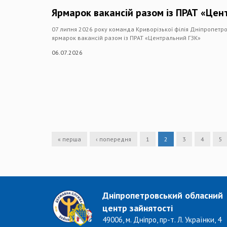
Ярмарок вакансій разом із ПРАТ «Цен
07 липня 2026 року команда Криворізької філія Дніпропетр
ярмарок вакансій разом із ПРАТ «Центральний ГЗК»
06.07.2026
« перша
‹ попередня
1
2
3
4
5
Дніпропетровський обласний
центр зайнятості
49006, м. Дніпро, пр-т. Л. Українки, 4