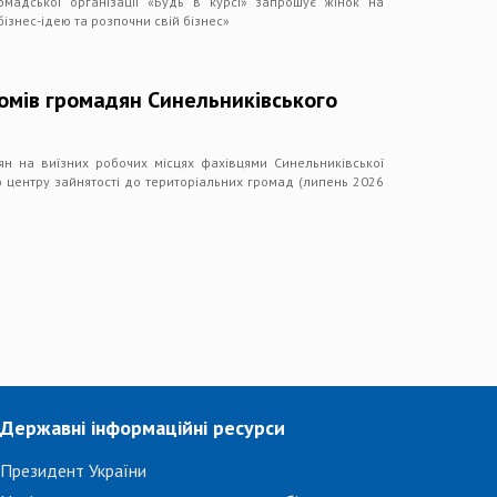
омадської організації «Будь в курсі» запрошує жінок на
бізнес-ідею та розпочни свій бізнес»
омів громадян Синельниківського
ян на виїзних робочих місцях фахівцями Синельниківської
о центру зайнятості до територіальних громад (липень 2026
Державні інформаційні ресурси
Президент України