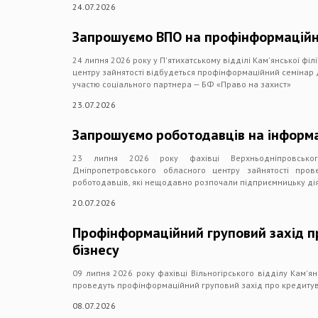
24.07.2026
Запрошуємо ВПО на профінформаційн
24 липня 2026 року у П'ятихатському відділі Кам'янської фі
центру зайнятості відбудеться профінформаційний семінар 
участю соціального партнера — БФ «Право на захист»
23.07.2026
Запрошуємо роботодавців на інформа
23 липня 2026 року фахівці Верхньодніпровського
Дніпропетровського обласного центру зайнятості пров
роботодавців, які нещодавно розпочали підприємницьку дія
20.07.2026
Профінформаційний груповий захід п
бізнесу
09 липня 2026 року фахівці Вільногірського відділу Кам'я
проведуть профінформаційний груповий захід про кредитув
08.07.2026