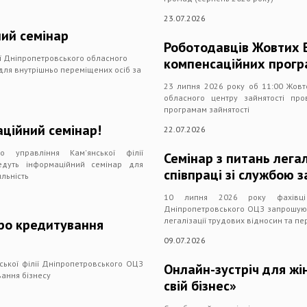
23.07.2026
ий семінар
Роботодавців Жовтих 
лії Дніпропетровського обласного
компенсаційних прогр
для внутрішньо переміщених осіб за
23 липня 2026 року об 11:00 Жовто
обласного центру зайнятості пр
програмам зайнятості
ційний семінар!
22.07.2026
 управління Кам'янської філії
Семінар з питань легал
едуть інформаційний семінар для
співпраці зі службою з
льність
10 липня 2026 року фахівці В
Дніпропетровського ОЦЗ запрошуют
легалізації трудових відносин та пе
ро кредитування
09.07.2026
нської філії Дніпропетровського ОЦЗ
Онлайн-зустріч для жі
ання бізнесу
свій бізнес»