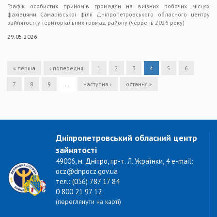
Графік особистих прийомів громадян на виїзних робочих місцях
фахівцями Самарівської філії Дніпропетровського обласного центру
зайнятості у територіальних громад району (червень 2026 року)
29.05.2026
« перша
‹ попередня
1
2
3
4
5
6
7
8
9
…
наступна ›
остання »
Дніпропетровський обласний центр
зайнятості
49006, м. Дніпро, пр-т. Л. Українки, 4 e-mail:
ocz@dnpocz.gov.ua
тел.: (056) 787 17 84
0 800 21 97 12
(переглянути на карті)