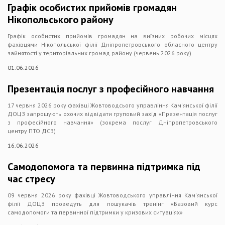
Графік особистих прийомів громадян
Нікопольського району
Графік особистих прийомів громадян на виїзних робочих місцях
фахівцями Нікопольської ​філії Дніпропетровського обласного центру
зайнятості у територіальних громад району (червень 2026 року)
01.06.2026
Презентація послуг з професійного навчання
17 червня 2026 року фахівці Жовтоводсього управління Кам'янської філії
ДОЦЗ запрошують охочих відвідати груповий захід «Презентація послуг
з професійного навчання» (зокрема послуг Дніпропетровського
центру ПТО ДСЗ)
16.06.2026
Самодопомога та первинна підтримка під
час стресу
09 червня 2026 року фахівці Жовтоводського управління Кам'янської
філії ДОЦЗ проведуть для пошукачів тренінг «Базовий курс
самодопомоги та первинної підтримки у кризових ситуаціях»