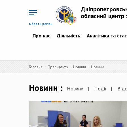
Перейти
до
Дніпропетровсь
основного
матеріалу
обласний центр 
Обрати регіон
Про нас
Діяльність
Аналітика та ста
Головна
Прес-центр
Новини
Новини
Новини
Новини
Події
Від