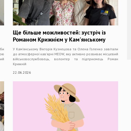
Ще більше можливостей: зустріч із
Романом Крижнієм у Кам'янському
жби
У Кам’янському Вікторія Кузнецова та Олена Голенко завітали
кою
до атмосферної кавʼярні MEOW, яку активно розвиває місцевий
ий
військовослужбовець, волонтер та підприємець Роман
Крижній
22.06.2026