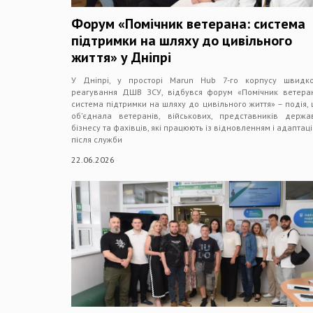
Форум «Помічник ветерана: система
підтримки на шляху до цивільного
життя» у Дніпрі
У Дніпрі, у просторі Marun Hub 7-го корпусу швидк
реагування ДШВ ЗСУ, відбувся форум «Помічник ветера
система підтримки на шляху до цивільного життя» – подія,
об’єднала ветеранів, військових, представників держа
бізнесу та фахівців, які працюють із відновленням і адаптац
після служби
22.06.2026