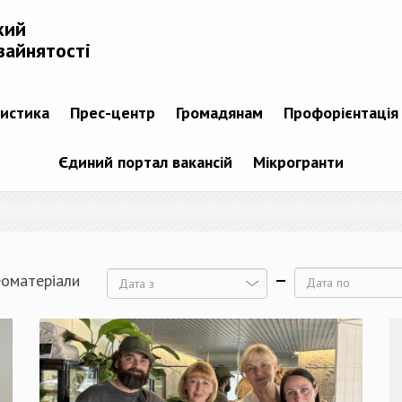
кий
зайнятості
тистика
Прес-центр
Громадянам
Профорієнтація
Єдиний портал вакансій
Мікрогранти
еоматеріали
Дата
Дата