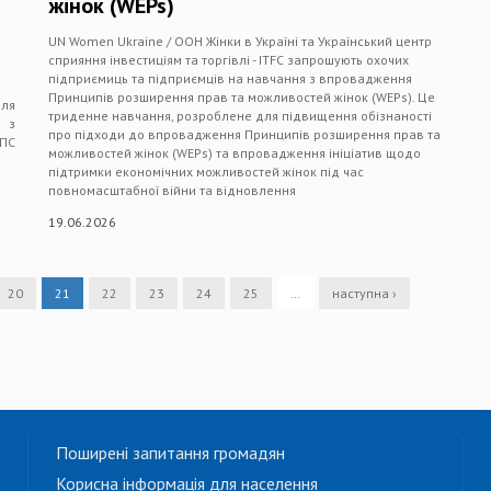
жінок (WEPs)
UN Women Ukraine / ООН Жінки в Україні та Український центр
сприяння інвестиціям та торгівлі - ITFC запрошують охочих
підприємиць та підприємців на навчання з впровадження
Принципів розширення прав та можливостей жінок (WEPs). Це
ля
триденне навчання, розроблене для підвищення обізнаності
і з
про підходи до впровадження Принципів розширення прав та
ПС
можливостей жінок (WEPs) та впровадження ініціатив щодо
підтримки економічних можливостей жінок під час
повномасштабної війни та відновлення
19.06.2026
20
21
22
23
24
25
…
наступна ›
Поширені запитання громадян
Корисна інформація для населення