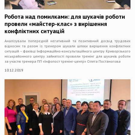
Робота над помилками: для шукачів роботи
провели «майстер-клас» з вирішення
конфліктних ситуацій
Аналізували попередній негативний та позитивний досвід трудових
відносин та разом із тренером шукали шляхи вирішення конфліктних
ситуацій – фахівці Інформаційно-консультаційного центру Криворізького
міськрайонного центру зайнятості провели тренінг для шукачів роботи
за участю тренера ПП «Інфопост тренінг-центр» Олега Постаногова
10.12.2019