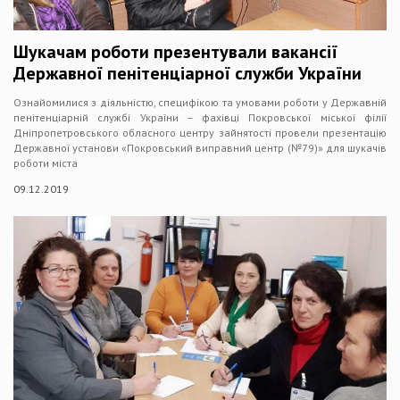
Шукачам роботи презентували вакансії
Державної пенітенціарної служби України
Ознайомилися з діяльністю, специфікою та умовами роботи у Державній
пенітенціарній службі України – фахівці Покровської міської філії
Дніпропетровського обласного центру зайнятості провели презентацію
Державної установи «Покровський виправний центр (№79)» для шукачів
роботи міста
09.12.2019