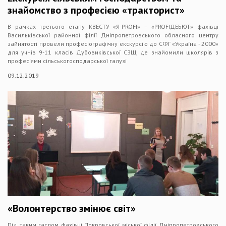
знайомство з професією «тракторист»
В рамках третього етапу КВЕСТУ «Я-PROFI» – «PROFIДЕБЮТ» фахівці
Васильківської районної філії Дніпропетровського обласного центру
зайнятості провели професіографічну екскурсію до СФГ «Україна - 2000»
для учнів 9-11 класів Дубовиківської СЗШ, де знайомили школярів з
професіями сільськогосподарської галузі
09.12.2019
«Волонтерство змінює світ»
Під таким гаслом фахівці Покровської міської філії Дніпропетровського