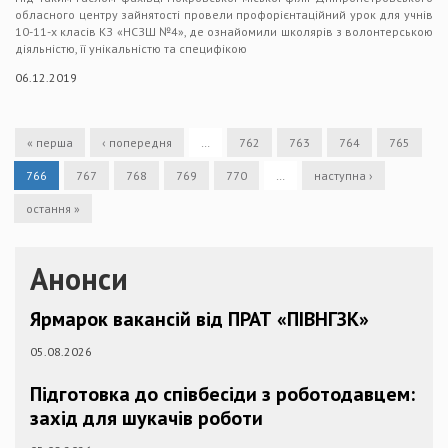
обласного центру зайнятості провели профорієнтаційний урок для учнів
10-11-х класів КЗ «НСЗШ №4», де ознайомили школярів з волонтерською
діяльністю, її унікальністю та специфікою
06.12.2019
« перша
‹ попередня
…
762
763
764
765
766
767
768
769
770
…
наступна ›
остання »
Анонси
Ярмарок вакансій від ПРАТ «ПІВНГЗК»
05.08.2026
Підготовка до співбесіди з роботодавцем:
захід для шукачів роботи