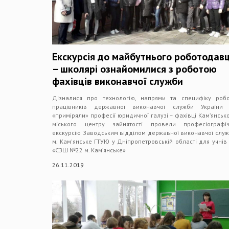
Екскурсія до майбутнього роботодав
– школярі ознайомилися з роботою
фахівців виконавчої служби
Дізналися про технологію, напрями та специфіку роб
працівників державної виконавчої служби України 
«приміряли» професії юридичної галузі – фахівці Кам’янськ
міського центру зайнятості провели професіографіч
екскурсію Заводським відділом державної виконавчої слу
м. Кам'янське ГТУЮ у Дніпропетровській області для учнів
«СЗШ №22 м. Кам’янське»
26.11.2019