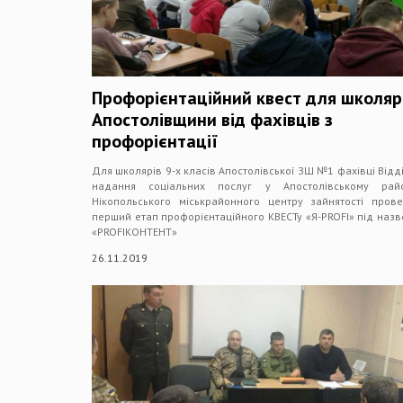
Профорієнтаційний квест для школяр
Апостолівщини від фахівців з
профорієнтації
Для школярів 9-х класів Апостолівської ЗШ №1 фахівці Відд
надання соціальних послуг у Апостолівському райо
Нікопольського міськрайонного центру зайнятості пров
перший етап профорієнтаційного КВЕСТу «Я-PROFI» під наз
«PROFIКОНТЕНТ»
26.11.2019