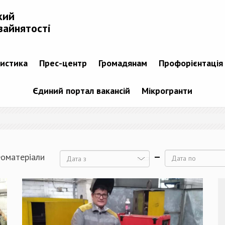
кий
зайнятості
тистика
Прес-центр
Громадянам
Профорієнтація
Єдиний портал вакансій
Мікрогранти
еоматеріали
Дата
Дата