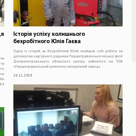
ця
Історія успіху колишнього
безробітного Юлія Гаєва
Одна із історій, як безробітний Юлій знайшов собі роботу за
допомогою кар’єрного радника Першотравенської міської філії
оти
Дніпропетровського обласного центру зайнятості на ТОВ
та
«Першотравенський ремонтно-механічний завод»
ого
ну
26.11.2019
жби
 КЗ