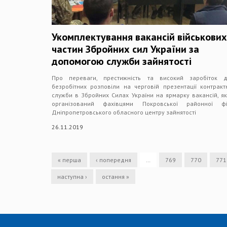
Укомплектування вакансій військових
частин Збройних сил України за
допомогою служби зайнятості
Про переваги, престижність та високий заробіток д
безробітних розповіли на черговій презентації контракт
служби в Збройних Силах України на ярмарку вакансій, я
організований фахівцями Покровської районної філ
Дніпропетровського обласного центру зайнятості
26.11.2019
« перша
‹ попередня
…
769
770
771
наступна ›
остання »