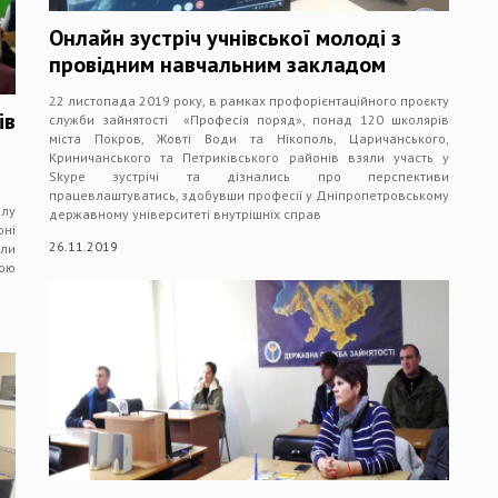
Онлайн зустріч учнівської молоді з
провідним навчальним закладом
22 листопада 2019 року, в рамках профорієнтаційного проєкту
ів
служби зайнятості «Професія поряд», понад 120 школярів
міста Покров, Жовті Води та Нікополь, Царичанського,
Криничанського та Петриківського районів взяли участь у
Skype зустрічі та дізнались про перспективи
працевлаштуватись, здобувши професії у Дніпропетровському
ілу
державному університеті внутрішніх справ
ні
26.11.2019
ели
вою