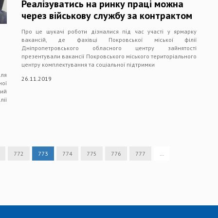
Реалізуватись на ринку праці можна
через військову службу за контрактом
Про це шукачі роботи дізналися під час участі у ярмарку
вакансій, де фахівці Покровської міської філії
Дніпропетровського обласного центру зайнятості
презентували вакансії Покровського міського територіального
центру комплектування та соціальної підтримки
ля
26.11.2019
ної
кий
ії
772
773
774
775
776
777
…