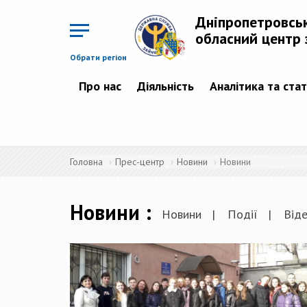
Перейти
до
Дніпропетровсь
основного
матеріалу
обласний центр 
Обрати регіон
Про нас
Діяльність
Аналітика та ста
Головна
Прес-центр
Новини
Новини
Новини
Новини
Події
Від