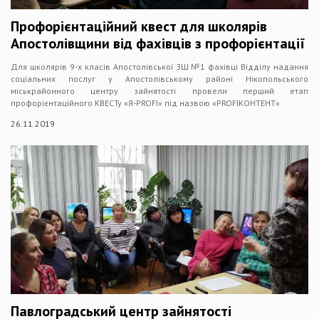
Профорієнтаційний квест для школярів
Апостолівщини від фахівців з профорієнтації
Для школярів 9-х класів Апостолівської ЗШ №1 фахівці Відділу надання
соціальних послуг у Апостолівському районі Нікопольського
міськрайонного центру зайнятості провели перший етап
профорієнтаційного КВЕСТу «Я-PROFI» під назвою «PROFIКОНТЕНТ»
26.11.2019
Павлоградський центр зайнятості