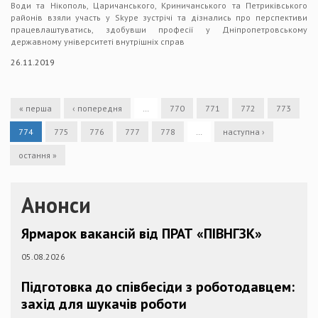
Води та Нікополь, Царичанського, Криничанського та Петриківського
районів взяли участь у Skype зустрічі та дізнались про перспективи
працевлаштуватись, здобувши професії у Дніпропетровському
державному університеті внутрішніх справ
26.11.2019
« перша
‹ попередня
…
770
771
772
773
774
775
776
777
778
…
наступна ›
остання »
Анонси
Ярмарок вакансій від ПРАТ «ПІВНГЗК»
05.08.2026
Підготовка до співбесіди з роботодавцем:
захід для шукачів роботи