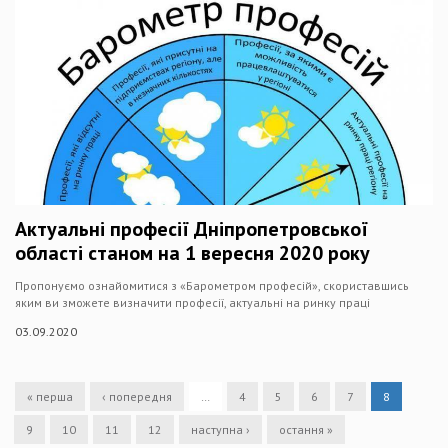
Актуальні професії Дніпропетровської
області станом на 1 вересня 2020 року
Пропонуємо ознайомитися з «Барометром професій», скориставшись
яким ви зможете визначити професії, актуальні на ринку праці
03.09.2020
« перша
‹ попередня
…
4
5
6
7
8
9
10
11
12
наступна ›
остання »