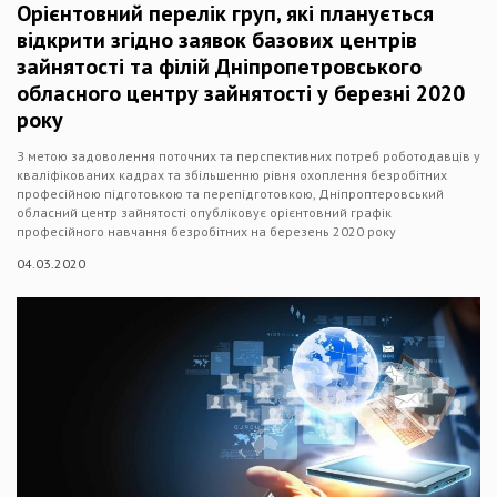
Орієнтовний перелік груп, які планується
відкрити згідно заявок базових центрів
зайнятості та філій Дніпропетровського
обласного центру зайнятості у березні 2020
року
З метою задоволення поточних та перспективних потреб роботодавців у
кваліфікованих кадрах та збільшенню рівня охоплення безробітних
професійною підготовкою та перепідготовкою, Дніпроптеровський
обласний центр зайнятості опубліковує орієнтовний графік
професійного навчання безробітних на березень 2020 року
04.03.2020