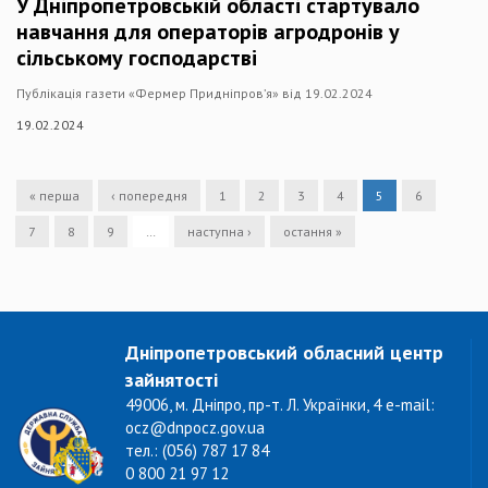
У Дніпропетровській області стартувало
навчання для операторів агродронів у
сільському господарстві
Публікація газети «Фермер Придніпров’я» від 19.02.2024
19.02.2024
« перша
‹ попередня
1
2
3
4
5
6
7
8
9
…
наступна ›
остання »
Дніпропетровський обласний центр
зайнятості
49006, м. Дніпро, пр-т. Л. Українки, 4 e-mail:
ocz@dnpocz.gov.ua
тел.: (056) 787 17 84
0 800 21 97 12