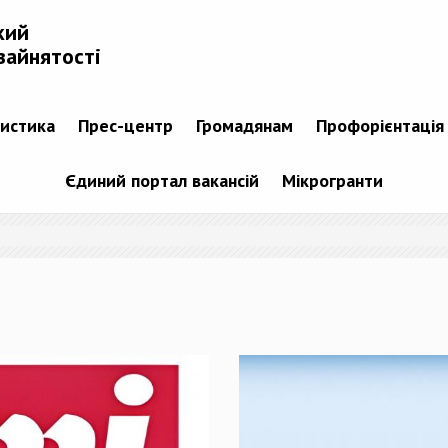
кий
зайнятості
тистика
Прес-центр
Громадянам
Профорієнтація
Єдиний портал вакансій
Мікрогранти