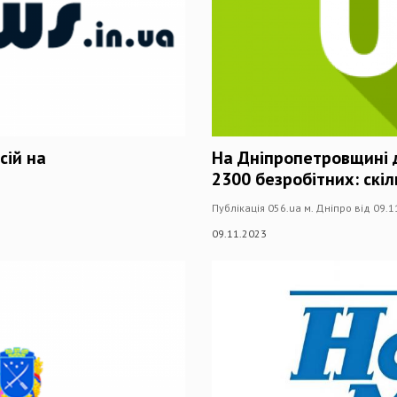
сій на
На Дніпропетровщині д
2300 безробітних: скіл
Публікація 056.ua м. Дніпро від 09.
09.11.2023