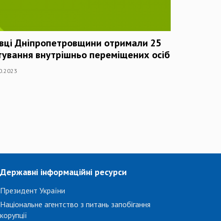
авці Дніпропетровщини отримали 25
тування внутрішньо переміщених осіб
10.2023
Державні інформаційні ресурси
Президент України
Національне агентство з питань запобігання
корупції