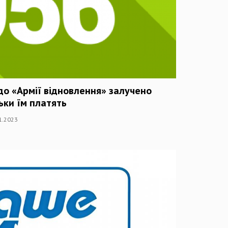
о «Армії відновлення» залучено
ьки їм платять
11.2023