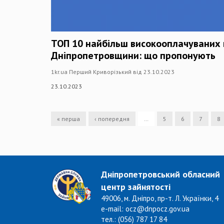
ТОП 10 найбільш високооплачуваних 
Дніпропетровщини: що пропонують
1kr.ua Перший Криворізький від 23.10.2023
23.10.2023
« перша
‹ попередня
…
5
6
7
8
Дніпропетровський обласний
центр зайнятості
49006, м. Дніпро, пр-т. Л. Українки, 4
e-mail: ocz@dnpocz.gov.ua
тел.: (056) 787 17 84