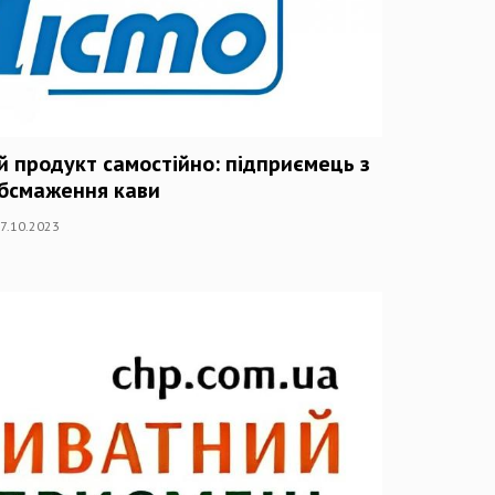
й продукт самостійно: підприємець з
обсмаження кави
27.10.2023