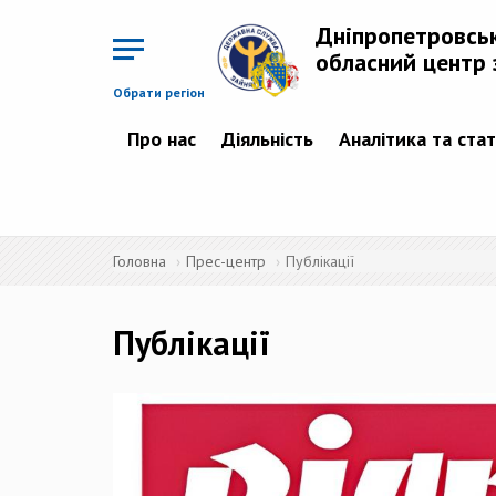
Перейти
до
Дніпропетровсь
основного
матеріалу
обласний центр 
Обрати регіон
Про нас
Діяльність
Аналітика та ста
Головна
Прес-центр
Публікації
Публікації