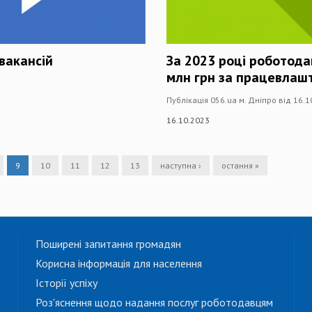
вакансій
За 2023 році роботод
млн грн за працевлаш
Публікація 056.ua м. Дніпро від 16.
16.10.2023
9
10
11
12
13
наступна ›
остання »
Поширені запитання громадян
Корисна інформація для населення
Історії успіху
Роз'яснення щодо надання послуг роботодавцям