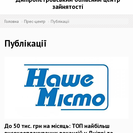
зайнятості
Головна
Прес-центр
Публікації
Публікації
До 50 тис. грн на місяць: ТОП найбільш