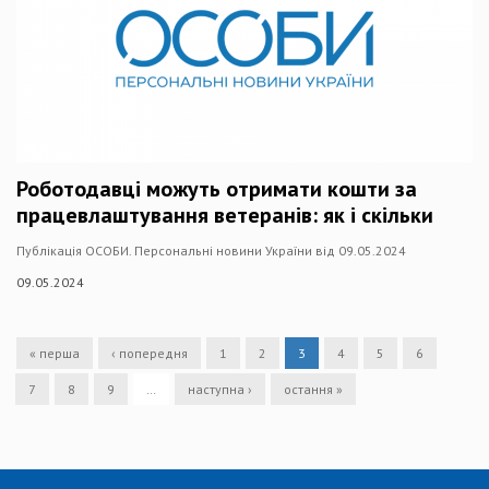
Роботодавці можуть отримати кошти за
працевлаштування ветеранів: як і скільки
Публікація ОСОБИ. Персональні новини України від 09.05.2024
09.05.2024
« перша
‹ попередня
1
2
3
4
5
6
7
8
9
…
наступна ›
остання »