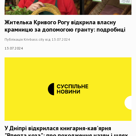
Жителька Кривого Рогу відкрила власну
крамницю за допомогою гранту: подробиці
Публікація Krivbass.city від 13.07.2024
13.07.2024
У Дніпрі відкрилася книгарня-кав'ярня
"Вперта коза": про походження назви і шлях