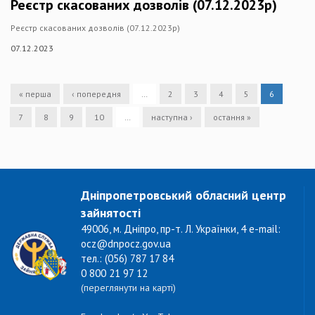
Реєстр скасованих дозволів (07.12.2023р)
Реєстр скасованих дозволів (07.12.2023р)
07.12.2023
« перша
‹ попередня
…
2
3
4
5
6
7
8
9
10
…
наступна ›
остання »
Дніпропетровський обласний центр
зайнятості
49006, м. Дніпро, пр-т. Л. Українки, 4 e-mail:
ocz@dnpocz.gov.ua
тел.: (056) 787 17 84
0 800 21 97 12
(переглянути на карті)