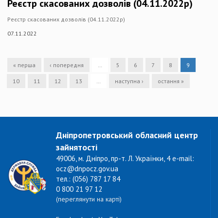
Реєстр скасованих дозволів (04.11.2022р)
Реєстр скасованих дозволів (04.11.2022р)
07.11.2022
« перша
‹ попередня
…
5
6
7
8
9
10
11
12
13
…
наступна ›
остання »
Дніпропетровський обласний центр
зайнятості
49006, м. Дніпро, пр-т. Л. Українки, 4 e-mail:
ocz@dnpocz.gov.ua
тел.: (056) 787 17 84
0 800 21 97 12
(переглянути на карті)