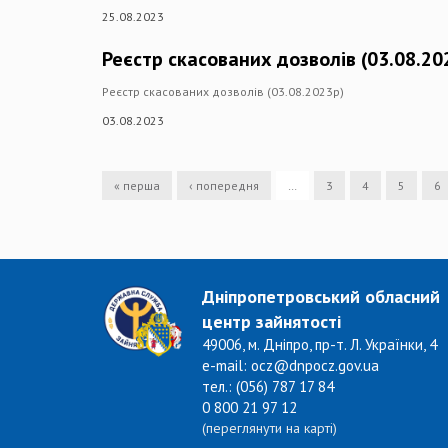
25.08.2023
Реєстр скасованих дозволів (03.08.20
Реєстр скасованих дозволів (03.08.2023р)
03.08.2023
« перша
‹ попередня
…
3
4
5
6
Дніпропетровський обласний
центр зайнятості
49006, м. Дніпро, пр-т. Л. Українки, 4
e-mail: ocz@dnpocz.gov.ua
тел.: (056) 787 17 84
0 800 21 97 12
(переглянути на карті)