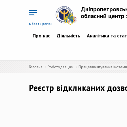
Перейти
до
Дніпропетровсь
основного
матеріалу
обласний центр 
Обрати регіон
Про нас
Діяльність
Аналітика та ста
Головна
Роботодавцям
Працевлаштування іноземців
Реєстр відкликаних дозв