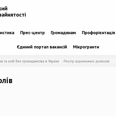
кий
зайнятості
тистика
Прес-центр
Громадянам
Профорієнтація
Єдиний портал вакансій
Мікрогранти
 та осіб без громадянства в Україні
Реєстр відкликаних дозволів
олів