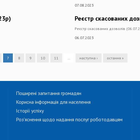
07.08.2023
23р)
Реєстр скасованих дозв
Реєстр скасованих дозволів (06.07.
06.07.2023
7
8
9
10
11
…
наступна ›
остання »
Поширені запитання громадян
Корисна інформація для населення
Історії успіху
Роз'яснення щодо надання послуг роботодавцям