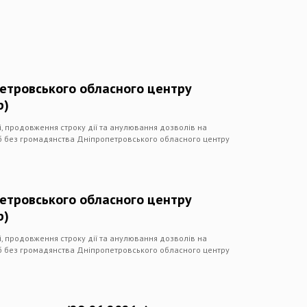
петровського обласного центру
р)
чі, продовження строку дії та анулювання дозволів на
іб без громадянства Дніпропетровського обласного центру
петровського обласного центру
р)
чі, продовження строку дії та анулювання дозволів на
іб без громадянства Дніпропетровського обласного центру