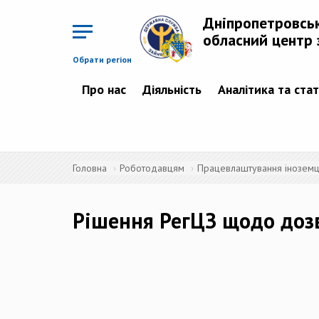
Перейти
до
Дніпропетровсь
основного
матеріалу
обласний центр 
Обрати регіон
Про нас
Діяльність
Аналітика та ста
Головна
Роботодавцям
Працевлаштування іноземців
Рішення РегЦЗ щодо доз