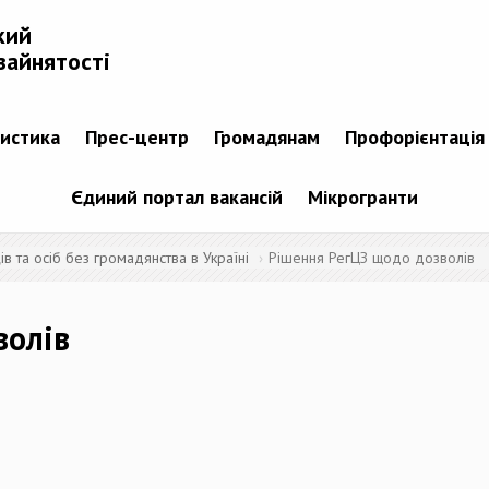
кий
зайнятості
тистика
Прес-центр
Громадянам
Профорієнтація
Єдиний портал вакансій
Мікрогранти
 та осіб без громадянства в Україні
Рішення РегЦЗ щодо дозволів
волів