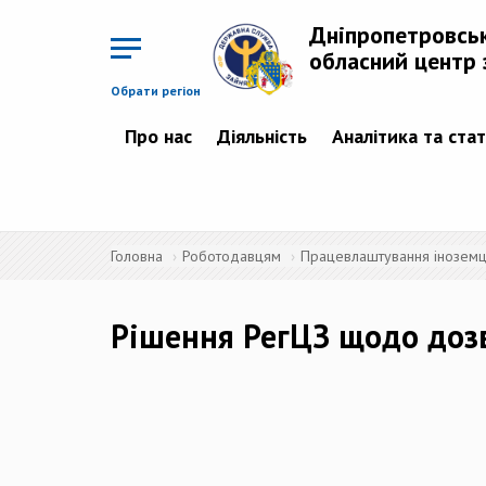
Перейти
до
Дніпропетровсь
основного
матеріалу
обласний центр 
Обрати регіон
Про нас
Діяльність
Аналітика та ста
Головна
Роботодавцям
Працевлаштування іноземців
Рішення РегЦЗ щодо доз