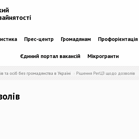
кий
зайнятості
тистика
Прес-центр
Громадянам
Профорієнтація
Єдиний портал вакансій
Мікрогранти
 та осіб без громадянства в Україні
Рішення РегЦЗ щодо дозволів
волів