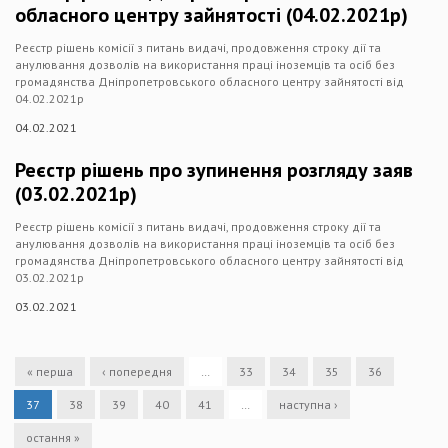
обласного центру зайнятості (04.02.2021р)
Реєстр рішень комісії з питань видачі, продовження строку дії та
анулювання дозволів на використання праці іноземців та осіб без
громадянства Дніпропетровського обласного центру зайнятості від
04.02.2021р
04.02.2021
Реєстр рішень про зупинення розгляду заяв
(03.02.2021р)
Реєстр рішень комісії з питань видачі, продовження строку дії та
анулювання дозволів на використання праці іноземців та осіб без
громадянства Дніпропетровського обласного центру зайнятості від
03.02.2021р
03.02.2021
« перша
‹ попередня
…
33
34
35
36
37
38
39
40
41
…
наступна ›
остання »