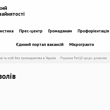
кий
зайнятості
тистика
Прес-центр
Громадянам
Профорієнтація
Єдиний портал вакансій
Мікрогранти
 та осіб без громадянства в Україні
Рішення РегЦЗ щодо дозволів
волів