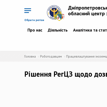
Перейти
до
Дніпропетровсь
основного
матеріалу
обласний центр 
Обрати регіон
Про нас
Діяльність
Аналітика та ста
Головна
Роботодавцям
Працевлаштування іноземців
Рішення РегЦЗ щодо доз