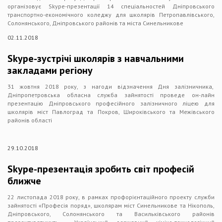
організовує Skype-презентації 14 спеціальностей Дніпровського
транспортно-економічного коледжу для школярів Петропавлівського,
Солонянського, Дніпровського районів та міста Синельникове
02.11.2018
Skype-зустрічі школярів з навчальними
закладами регіону
31 жовтня 2018 року, з нагоди відзначення Дня залізничника,
Дніпропетровська обласна служба зайнятості проведе он-лайн
презентацію Дніпровського професійного залізничного ліцею для
школярів міст Павлоград та Покров, Широківського та Межівського
районів області
29.10.2018
Skype-презентація зробить світ професій
ближче
22 листопада 2018 року, в рамках профорієнтаційного проекту служби
зайнятості «Професія поряд», школярам міст Синельникове та Нікополь,
Дніпровського, Солонянського та Васильківського районів