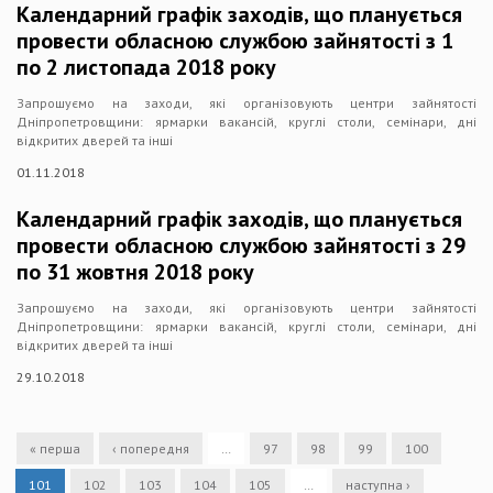
Календарний графік заходів, що планується
провести обласною службою зайнятості з 1
по 2 листопада 2018 року
Запрошуємо на заходи, які організовують центри зайнятості
Дніпропетровщини: ярмарки вакансій, круглі столи, семінари, дні
відкритих дверей та інші
01.11.2018
Календарний графік заходів, що планується
провести обласною службою зайнятості з 29
по 31 жовтня 2018 року
Запрошуємо на заходи, які організовують центри зайнятості
Дніпропетровщини: ярмарки вакансій, круглі столи, семінари, дні
відкритих дверей та інші
29.10.2018
« перша
‹ попередня
…
97
98
99
100
101
102
103
104
105
…
наступна ›