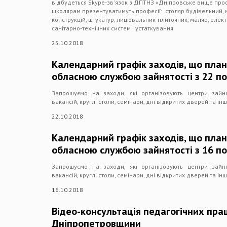
відбудеться Skype-зв'язок з ДПТНЗ «Дніпровське вище про
школярам презентуватимуть професії: столяр будівельний, 
конструкцій, штукатур, лицювальник-плиточник, маляр, еле
санітарно-технічних систем і устаткування
25.10.2018
Календарний графік заходів, що план
обласною службою зайнятості з 22 по
Запрошуємо на заходи, які організовують центри зайн
вакансій, круглі столи, семінари, дні відкритих дверей та інш
22.10.2018
Календарний графік заходів, що план
обласною службою зайнятості з 16 по
Запрошуємо на заходи, які організовують центри зайн
вакансій, круглі столи, семінари, дні відкритих дверей та інш
16.10.2018
Відео-консультація педагогічних прац
Дніпропетровщини