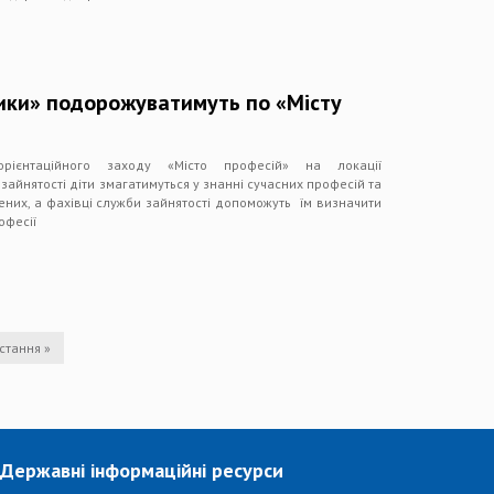
ники» подорожуватимуть по «Місту
орієнтаційного заходу «Місто професій» на локації
айнятості діти змагатимуться у знанні сучасних професій та
них, а фахівці служби зайнятості допоможуть їм визначити
офесії
стання »
Державні інформаційні ресурси