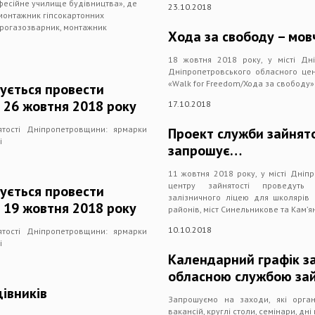
фесійне училище будівництва», де
23.10.2018
монтажник гіпсокартонних
ктрогазозварник, монтажник
Хода за свободу – мов
18 жовтня 2018 року, у місті Дні
Дніпропетровського обласного цент
«Walk for Freedom/Хода за свободу»
ується провести
 26 жовтня 2018 року
17.10.2018
ятості Дніпропетровщини: ярмарки
Проект служби зайнято
і
запрошує…
11 жовтня 2018 року, у місті Дніп
центру зайнятості проведуть 
ується провести
залізничного ліцею для школярів 8
 19 жовтня 2018 року
районів, міст Синельникове та Кам’я
10.10.2018
ятості Дніпропетровщини: ярмарки
і
Календарний графік за
обласною службою зайн
івників
Запрошуємо на заходи, які орган
вакансій, круглі столи, семінари, дні