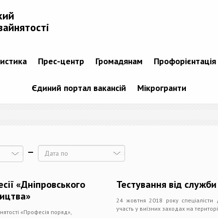
кий
зайнятості
тистика
Прес-центр
Громадянам
Профорієнтація
Єдиний портал вакансій
Мікрогранти
Дата
есії «Дніпровського
Тестування від служби 
ництва»
24 жовтня 2018 року спеціалісти 
участь у виїзних заходах на територ
нятості «Професія поряд»,