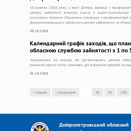
10 жовтня 2018 року, у місті Дніпро, фахівці з профорієн
центру зайнятості візьмуть участь у відео-консультації
розглянуть питання «Проектна співпраця з профорієнтації
Дніпропетровського обласного центру зайнятості» та «Ринок
09.10.2018
Календарний графік заходів, що план
обласною службою зайнятості з 1 по 
Запрошуємо на заходи, які організовують центри зайн
вакансій, круглі столи, семінари, дні відкритих дверей та інш
01.10.2018
« перша
‹ попередня
…
98
99
100
Дніпропетровський обласний