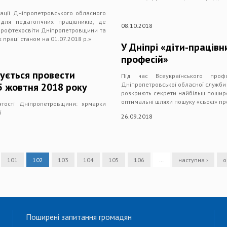
тації Дніпропетровського обласного
 для педагогічних працівників, де
08.10.2018
 профтехосвіти Дніпропетровщини та
 праці станом на 01.07.2018 р.»
У Дніпрі «діти-праців
професій»
ується провести
Під час Всеукраїнського проф
5 жовтня 2018 року
Дніпропетровської обласної служби з
розкриють секрети найбільш пошире
оптимальні шляхи пошуку «своєї» пр
ятості Дніпропетровщини: ярмарки
і
26.09.2018
101
102
103
104
105
106
…
наступна ›
о
Поширені запитання громадян