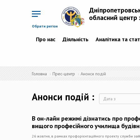
Перейти
до
Дніпропетровсь
основного
матеріалу
обласний центр 
Обрати регіон
Про нас
Діяльність
Аналітика та ста
Головна
Прес-центр
Анонси подій
Анонси подій
Дата
В он-лайн режимі дізнатись про проф
вищого професійного училища будів
26 жовтня, в рамках профорієнтаційного проекту служби зай