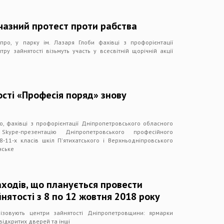
чазний протест проти рабства
про, у парку ім. Лазаря Глоби фахівці з профорієнтації
ру зайнятості візьмуть участь у всесвітній щорічній акції
сті «Професія поряд» знову
ро, фахівці з профорієнтації Дніпропетровського обласного
Skype-презентацію Дніпропетровського професійного
-11-х класів шкіл П'ятихатського і Верхньодніпровського
нське
ходів, що планується провести
ятості з 8 по 12 жовтня 2018 року
ізовують центри зайнятості Дніпропетровщини: ярмарки
 відкритих дверей та інші