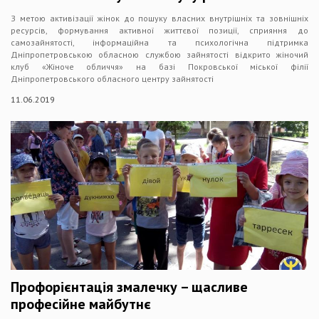
З метою активізації жінок до пошуку власних внутрішніх та зовнішніх
ресурсів, формування активної життєвої позиції, сприяння до
самозайнятості, інформаційна та психологічна підтримка
Дніпропетровською обласною службою зайнятості відкрито жіночий
клуб «Жіноче обличчя» на базі Покровської міської філії
Дніпропетровського обласного центру зайнятості
11.06.2019
Профорієнтація змалечку – щасливе
професійне майбутнє