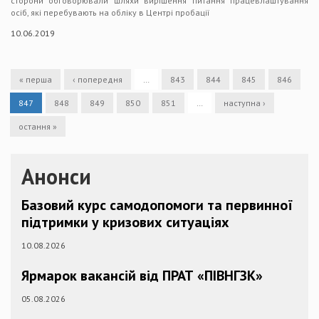
сторони обговорювали шляхи вирішення питання працевлаштування
осіб, які перебувають на обліку в Центрі пробації
10.06.2019
« перша
‹ попередня
…
843
844
845
846
847
848
849
850
851
…
наступна ›
остання »
Анонси
Базовий курс самодопомоги та первинної
підтримки у кризових ситуаціях
10.08.2026
Ярмарок вакансій від ПРАТ «ПІВНГЗК»
05.08.2026