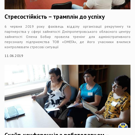
Стресостійкість – трамплін до успіху
6 червня 2019 року фахівець відділу організації рекрутингу та
партнерства у сфері зайнятості Дніпропетровського обласного центру
зайнятості Олена Бобир провела тренінг для адміністративного
персоналу підприємства ТОВ «ОМЕГА», де його учасники вчилися
контролювати стресові ситуації
11.06.2019
Скайп-конференція з роботодавцем –