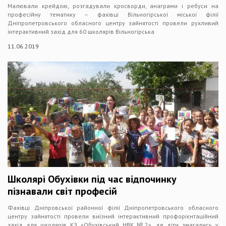
Малювали крейдою, розгадували кросворди, анаграми і ребуси на
професійну тематику – фахівці Вільногірської міської філії
Дніпропетровського обласного центру зайнятості провели рухливий
інтерактивний захід для 60 школярів Вільногірська
11.06.2019
Школярі Обухівки під час відпочинку
пізнавали світ професій
Фахівці Дніпровської районної філії Дніпропетровського обласного
центру зайнятості провели виїзний інтерактивний профорієнтаційний
захід для школярів КЗ «Обухівський НВК №2», де діти змагались у