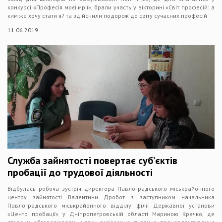
конкурсі «Професія моєї мрії», брали участь у вікторині «Світ професій: а
ким же хочу стати я? та здійснили подорож до світу сучасних професій
11.06.2019
Служба зайнятості повертає суб’єктів
пробації до трудової діяльності
Відбулась робоча зустріч директора Павлоградського міськрайонного
центру зайнятості Валентини Дробот з заступником начальника
Павлоградського міськрайонного відділу філії Державної установи
«Центр пробації» у Дніпропетровській області Мариною Крачко, де