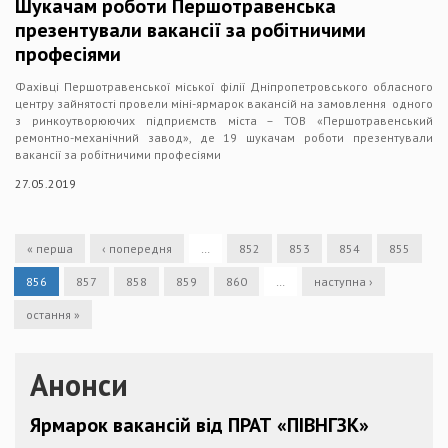
Шукачам роботи Першотравенська
презентували вакансії за робітничими
професіями
Фахівці Першотравенської міської філії Дніпропетровського обласного
центру зайнятості провели міні-ярмарок вакансій на замовлення одного
з ринкоутворюючих підприємств міста – ТОВ «Першотравенський
ремонтно-механічний завод», де 19 шукачам роботи презентували
вакансії за робітничими професіями
27.05.2019
« перша
‹ попередня
…
852
853
854
855
856
857
858
859
860
…
наступна ›
остання »
Анонси
Ярмарок вакансій від ПРАТ «ПІВНГЗК»