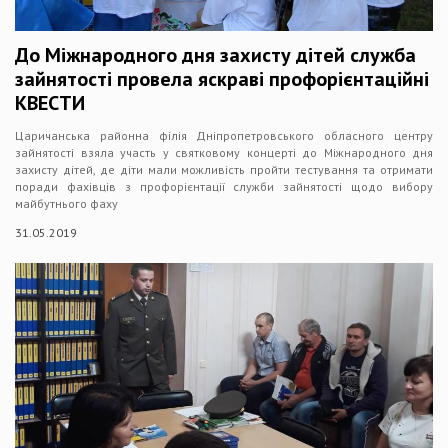
До Міжнародного дня захисту дітей служба
зайнятості провела яскраві профорієнтаційні
КВЕСТИ
Царичанська районна філія Дніпропетровського обласного центру
зайнятості взяла участь у святковому концерті до Міжнародного дня
захисту дітей, де діти мали можливість пройти тестування та отримати
поради фахівців з профорієнтації служби зайнятості щодо вибору
майбутнього фаху
31.05.2019