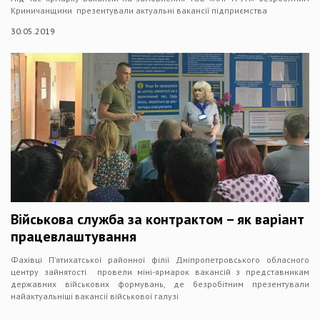
Криничанщини презентували актуальні вакансії підприємства
30.05.2019
Військова служба за контрактом – як варіант
працевлаштування
Фахівці П’ятихатської районної філії Дніпропетровського обласного
центру зайнятості провели міні-ярмарок вакансій з представникам
державних військових формувань, де безробітним презентували
найактуальніші вакансії військової галузі