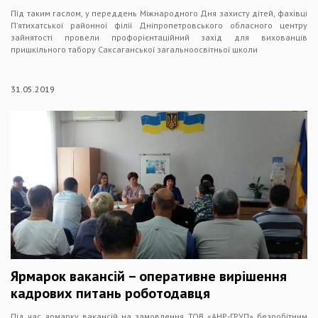
Під таким гаслом, у переддень Міжнародного Дня захисту дітей, фахівці
П’ятихатської районної філії Дніпропетровського обласного центру
зайнятості провели профорієнтаційний захід для вихованців
пришкільного табору Саксаганської загальноосвітньої школи
31.05.2019
Ярмарок вакансій – оперативне вирішення
кадрових питань роботодавця
Під час ярмарку вакансій на замовлення ТОВ «АНР-ГРУП» безробітним