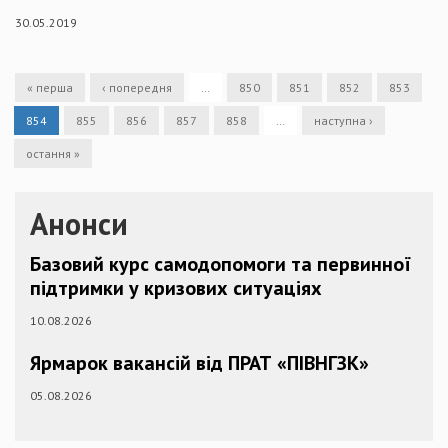
30.05.2019
« перша
‹ попередня
…
850
851
852
853
854
855
856
857
858
…
наступна ›
остання »
Анонси
Базовий курс самодопомоги та первинної
підтримки у кризових ситуаціях
10.08.2026
Ярмарок вакансій від ПРАТ «ПІВНГЗК»
05.08.2026