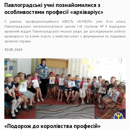
Павлоградські учні познайомилися з
особливостями професії «архіваріус»
У рамках профорієнтаційного КВЕСТу «Я-PROFI» учні 8-го класу
Павлоградської загальноосвітньої школи І-ІІІ ступенів №9 відвідали
архівний відділ Павлоградської міської ради, де досліджували роботу
архіваріуса та взяли участь у майстер-класі з формування та підшивки
архівної справи
30.05.2019
«Подорож до королівства професій»