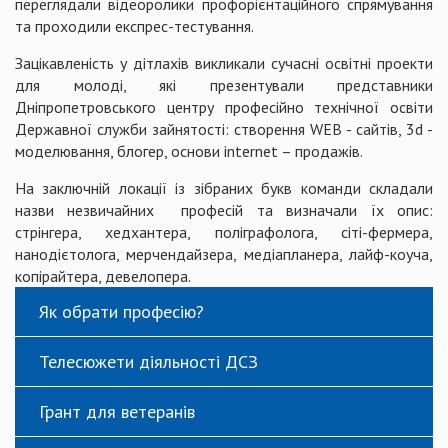
переглядали відеоролики профорієнтаційного спрямування
та проходили експрес-тестування.
Зацікавленість у дітлахів викликали сучасні освітні проекти
для молоді, які презентували представники
Дніпропетровського центру професійно технічної освіти
Державної служби зайнятості: створення WEB - сайтів, 3d -
моделювання, блогер, основи internet – продажів.
На заключній локації із зібраних букв команди складали
назви незвичайних професій та визначали їх опис:
стрінгера, хедхантера, поліграфолога, сіті-фермера,
нанодієтолога, мерчендайзера, медіапланера, лайф-коуча,
копірайтера, девелопера.
Як обрати професію?
Телесюжети діяльності ДСЗ
Грант для ветеранів