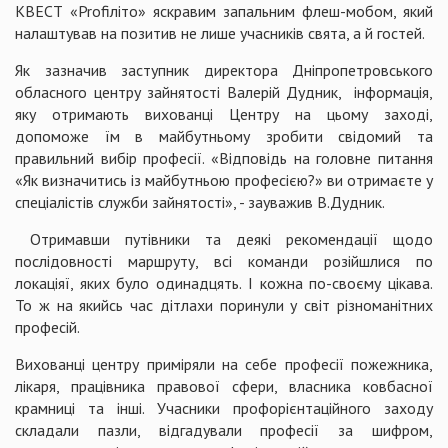
КВЕСТ «Profiліто» яскравим запальним флеш-мобом, який
налаштував на позитив не лише учасників свята, а й гостей.
Як зазначив заступник директора Дніпропетровського
обласного центру зайнятості Валерій Дудник, інформація,
яку отримають вихованці Центру на цьому заході,
допоможе їм в майбутньому зробити свідомий та
правильний вибір професії. «Відповідь на головне питання
«Як визначитись із майбутньою професією?» ви отримаєте у
спеціалістів служби зайнятості», - зауважив В.Дудник.
Отримавши путівники та деякі рекомендації щодо
послідовності маршруту, всі команди розійшлися по
локаціяї, яких було одинадцять. І кожна по-своєму цікава.
То ж на якийсь час дітлахи поринули у світ різноманітних
професій.
Вихованці центру приміряли на себе професії пожежника,
лікаря, працівника правової сфери, власника ковбасної
крамниці та інші. Учасники профорієнтаційного заходу
складали пазли, відгадували професії за шифром,