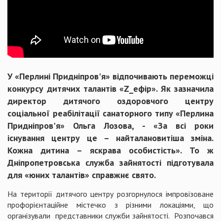
У «Перлині Придніпров'я» відпочивають
переможці
конкурсу дитячих талантів «Z_ефір». Як зазначила
директор д
итячого оздоровчого центру
соціальної реабілітації санаторного типу «Перлина
Придніпров'я» Ольга Лозова, - «За всі роки
існування центру це – найталановитіша зміна.
Кожна дитина – яскрава особистість». То ж
Дніпропетровська служба зайнятості підготувала
для «юних талантів» справжнє свято.
На території дитячого центру розгорнулося імпровізоване
профорієнтаційне містечко з різними локаціями, що
організували представники служби зайнятості. Розпочався