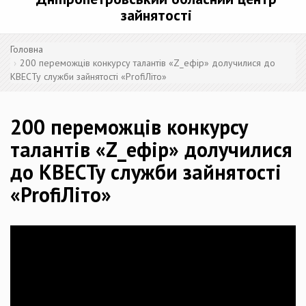
зайнятості
Головна
200 переможців конкурсу талантів «Z_ефір» долучилися до
КВЕСТу служби зайнятості «ProfiЛіто»
200 переможців конкурсу
талантів «Z_ефір» долучилися
до КВЕСТу служби зайнятості
«ProfiЛіто»