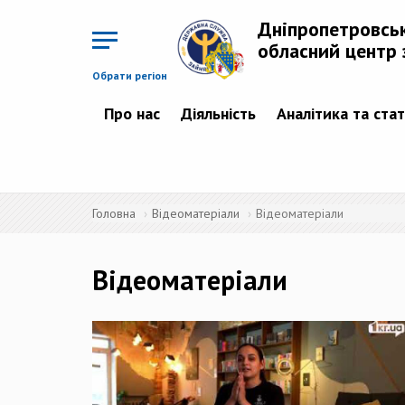
Перейти
до
Дніпропетровсь
основного
матеріалу
обласний центр 
Обрати регіон
Про нас
Діяльність
Аналітика та ста
Головна
Відеоматеріали
Відеоматеріали
Відеоматеріали