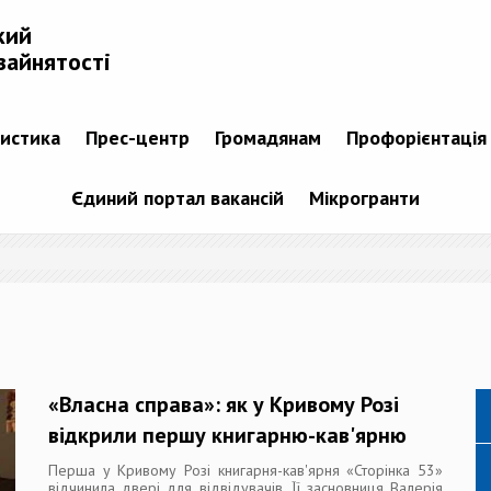
кий
зайнятості
тистика
Прес-центр
Громадянам
Профорієнтація
Єдиний портал вакансій
Мікрогранти
«Власна справа»: як у Кривому Розі
відкрили першу книгарню-кав'ярню
Перша у Кривому Розі книгарня-кав'ярня «Сторінка 53»
відчинила двері для відвідувачів. Її засновниця Валерія