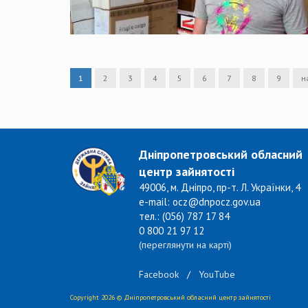
1
2
3
4
5
6
7
8
9
н
Дніпропетровський обласний
центр зайнятості
49006, м. Дніпро, пр-т. Л. Українки, 4
e-mail: ocz@dnpocz.gov.ua
тел.: (056) 787 17 84
0 800 21 97 12
(переглянути на карті)
Facebook
/
YouTube
Copyright 2026 © Дніпропетровський обласний центр зайнятості