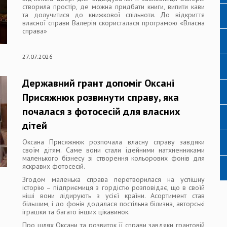
створила простір, де можна придбати книги, випити кави
та долучитися до книжкової спільноти. До відкриття
власної справи Валерія скористалася програмою «Власна
справа»
27.07.2026
Державний грант допоміг Оксані
Присяжнюк розвинути справу, яка
почалася з фотосесій для власних
дітей
Оксана Присяжнюк розпочала власну справу завдяки
своїм дітям. Саме вони стали ідейними натхненниками
маленького бізнесу зі створення кольорових фонів для
яскравих фотосесій.
Згодом маленька справа перетворилася на успішну
історію – підприємиця з гордістю розповідає, що в своїй
ніші вони лідирують з усієї країни. Асортимент став
більшим, і до фонів додалася постільна білизна, авторські
іграшки та багато інших цікавинок.
Про шлях Оксани та розвиток її справи завдяки грантовій