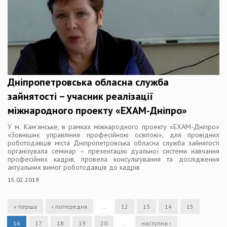
Дніпропетровська обласна служба
зайнятості – учасник реалізації
міжнародного проекту «ЕХАМ-Дніпро»
У м. Кам’янське, в рамках міжнародного проекту «ЕХАМ-Дніпро»
«Зовнішнє управління професійною освітою», для провідних
роботодавців міста Дніпропетровська обласна служба зайнятості
організувала семінар – презентацію дуальної системи навчання
професійних кадрів, провела консультування та дослідження
актуальних вимог роботодавців до кадрів
15.02.2019
« перша
‹ попередня
…
12
13
14
15
16
17
18
19
20
…
наступна ›