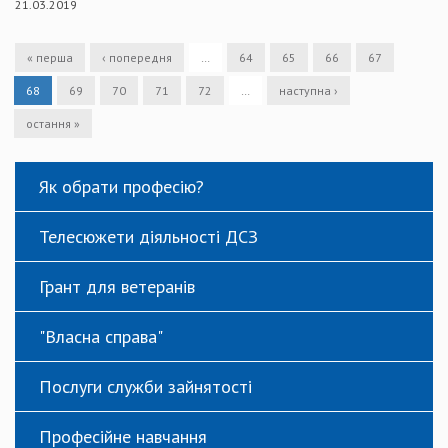
21.03.2019
« перша
‹ попередня
…
64
65
66
67
68
69
70
71
72
…
наступна ›
остання »
Як обрати професію?
Телесюжети діяльності ДСЗ
Грант для ветеранів
"Власна справа"
Послуги служби зайнятості
Професійне навчання