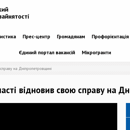
кий
зайнятості
тистика
Прес-центр
Громадянам
Профорієнтація
Єдиний портал вакансій
Мікрогранти
 справу на Дніпропетровщині
ласті відновив свою справу на Д