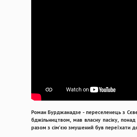
Роман Бурджанадзе - переселенець з Сєвє
бджільництвом, мав власну пасіку, понад 
разом з сім’єю змушений був переїхати д