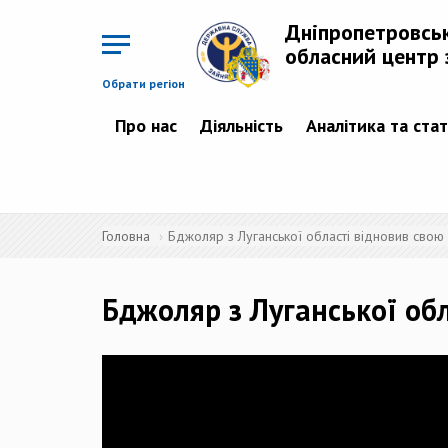
Перейти
до
Дніпропетровсь
основного
матеріалу
обласний центр 
Обрати регіон
Про нас
Діяльність
Аналітика та ста
Головна
Бджоляр з Луганської області відновив свою
Бджоляр з Луганської об