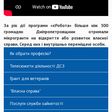
За рік дії програми «єРобота» більше ніж 300
громадян Дніпропетровщини отримали
мікрогранти на відкриття або розвиток власної
справи. Серед них і внутрішньо переміщені особи.
Як обрати професію?
Телесюжети діяльності ДСЗ
Грант для ветеранів
"Власна справа"
Послуги служби зайнятості