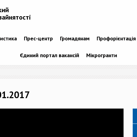
кий
зайнятості
тистика
Прес-центр
Громадянам
Профорієнтація
Єдиний портал вакансій
Мікрогранти
01.2017