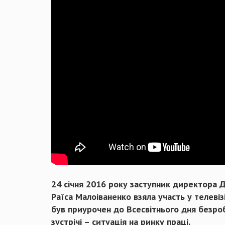
24 січня 2016 року заступник директора 
Раїса Малоіваненко взяла участь у телевіз
був приурочен до Всесвітнього дня безробі
зустрічі – ситуація на ринку праці.