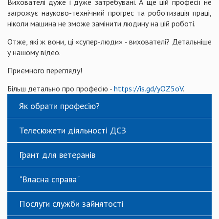
Вихователі дуже і дуже затребувані. А ще цій професії не
загрожує науково-технічний прогрес та роботизація праці,
ніколи машина не зможе замінити людину на цій роботі.
Отже, які ж вони, ці «супер-люди» - вихователі? Детальніше
у нашому відео.
Приємного перегляду!
Більш детально про професію -
https://is.gd/yOZ5oV
.
Як обрати професію?
Телесюжети діяльності ДСЗ
Грант для ветеранів
"Власна справа"
Послуги служби зайнятості