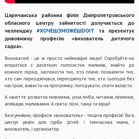
Царичанська районна філія Дніпропетровського
обласного центру зайнятості долучається до
челленджу
#ХОЧЕШЗМОЖЕШDOIT
та презентує
дивовижну професію «вихователь дитячого
садка».
Вихователі - це ж просто неймовірні люди! Спробуйте-но
впоратися з десятком голосистих малюків, знайти до
кожного підхід, заспокоїти тих, хто плаче, похвалити тих,
хто сам переодягнувся, переодягнути тих, хто сьогодні без
настрою, вивести на прогулянку, погодувати, спати вкласти.
А заняття: розвиток мовлення, усна лічба, читання, ліплення,
аплікація, малювання. А свята: пісні, танці та вірші!
Безсумнівно, професія «вихователь» - творча професія! Ви в
центрі уваги для гурби дітей: і тимчасова мама, і
вихователь, і організатор.