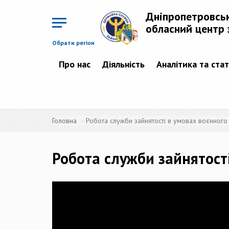
Перейти
до
Дніпропетровсь
основного
матеріалу
обласний центр 
Обрати регіон
Про нас
Діяльність
Аналітика та ста
Головна
Робота служби зайнятості в умовах воєнного
Робота служби зайнятост