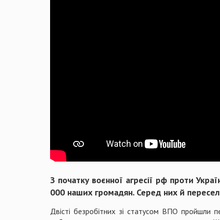
З початку воєнної агресії рф проти Укра
000 наших громадян. Серед них й пересел
Двісті безробітних зі статусом ВПО пройшли п