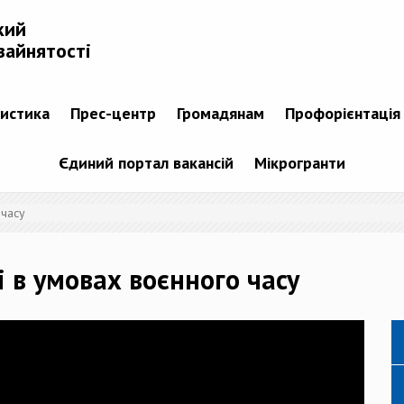
кий
зайнятості
тистика
Прес-центр
Громадянам
Профорієнтація
Єдиний портал вакансій
Мікрогранти
 часу
і в умовах воєнного часу