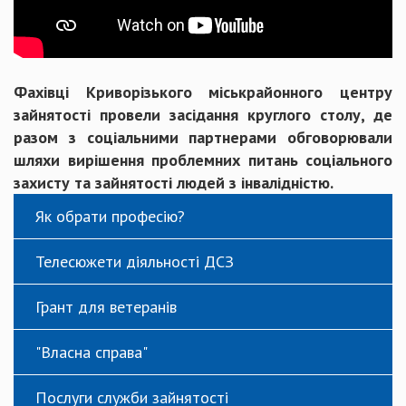
Фахівці Криворізького міськрайонного центру
зайнятості провели засідання круглого столу, де
разом з соціальними партнерами обговорювали
шляхи вирішення проблемних питань соціального
захисту та зайнятості людей з інвалідністю.
Як обрати професію?
Телесюжети діяльності ДСЗ
Грант для ветеранів
"Власна справа"
Послуги служби зайнятості